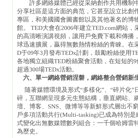
許多網絡媒體已經從采納創作共用機制中獲得
分享社區是這方面的典范，它甚至設立比創作共用
專區，和美國國會圖書館以及其他著名的博
館。 TED大會在2006年建立TED.com
的高清晰演講視頻，讓用戶免費下載和傳播，
球迅速擴展，贏得無數熱情粉絲的青睞。在采
D于09年3月發布TEDx計劃，鼓勵粉絲使用
各地獨立組織TED粉絲聚會活動，在短短的
超過300場TEDx活動。
六、單一網絡營銷涅磐，網絡整合營銷新
隨著媒體環境及形式“多樣化”、“碎片化”
碎，互聯網呈現多元生態結構，垂直網站、
壇、博客、SNS、微博等等新鮮形式層出不
戶多項活動共行(Multi-tasking)已成
式變化出無數媒體數列組合：一千個哈姆雷特，
為歷史。