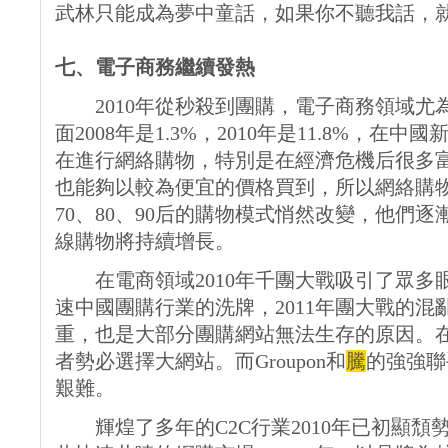
武林只能成為夢中童話，如果你不聽我話，
七、電子商務繼續發熱
2010年從秒殺到團購，電子商務領域尤
面2008年是1.3%，2010年是11.8%，在中
在進行網絡購物，特別是在經濟危機后很多
也能夠以較為便宜的價格買到，所以網絡購
70、80、90后的購物模式悄然改變，他們逐
線購物將持續增長。
在電商領域2010年千團大戰吸引了眾多眼球。
速中國團購行業的洗牌，2011年團大戰的
重，也是大部分團購網站無法生存的原因。
者勢必選擇大網站。而Groupon和
騰
的強強聯
艱難。
輝煌了多年的C2C行業2010年已初顯頹