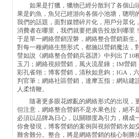
如果是打獵，獵物已經分散到了各個山頭
果是釣魚，魚兒已經游向各個小池塘，聰明的
我們的話題，面對媒體碎片化，用戶分眾化
消費者在哪里，我們就要把廣告投放到哪里
于是單一網絡營銷涅磐，網絡整合營銷新生
對每一種網絡生態形式，都施以營銷魔法，對網民形成36
譬如說《網絡整合營銷兵器譜》中列出了10
玉刀；網絡視頻營銷，風火流星錘；IM營銷，
彩孔雀翎；博客營銷，清秋如意鉤；IGA，
判官筆；網絡社區營銷，達摩五指；網站建
人柔情鞭。
隨著更多眼花繚亂的網絡形式的出現，更
但注意，網絡整合營銷不是水果色拉，絕不
必須以品牌為日心，以關聯度為引力，構成
你會發現，博客營銷的案例與視頻營銷水如交
難舍難分。整合，將是網絡營銷的核心制勝