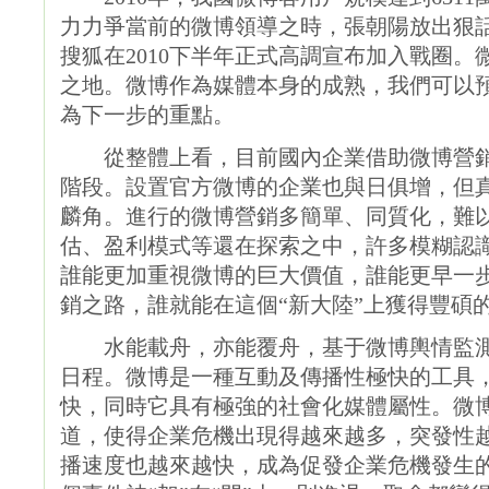
力力爭當前的微博領導之時，張朝陽放出狠
搜狐在2010下半年正式高調宣布加入戰圈
之地。微博作為媒體本身的成熟，我們可以
為下一步的重點。
從整體上看，目前國內企業借助微博營銷
階段。設置官方微博的企業也與日俱增，但
麟角。進行的微博營銷多簡單、同質化，難
估、盈利模式等還在探索之中，許多模糊認識
誰能更加重視微博的巨大價值，誰能更早一
銷之路，誰就能在這個“新大陸”上獲得豐碩
水能載舟，亦能覆舟，基于微博輿情監測和
日程。微博是一種互動及傳播性極快的工具
快，同時它具有極強的社會化媒體屬性。微博
道，使得企業危機出現得越來越多，突發性
播速度也越來越快，成為促發企業危機發生